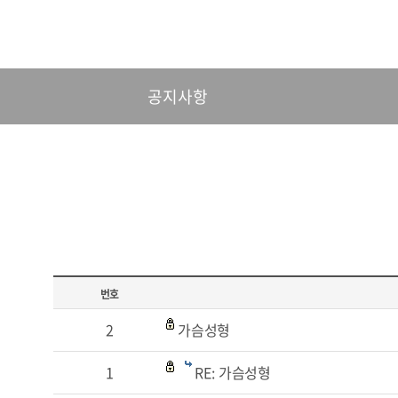
공지사항
번호
2
가슴성형
1
RE: 가슴성형