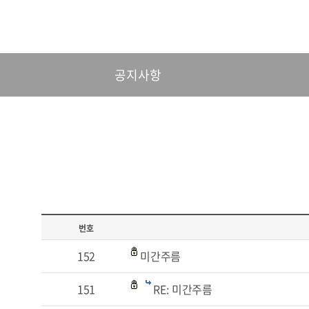
공지사항
번호
152
미간주름
151
RE: 미간주름