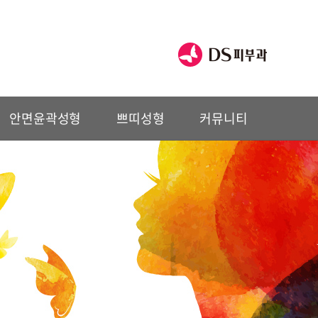
안면윤곽성형
쁘띠성형
커뮤니티