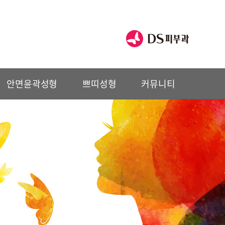
안면윤곽성형
쁘띠성형
커뮤니티