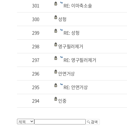
301
RE: 이마축소술
300
성헝
299
RE: 성헝
298
영구필러제거
297
RE: 영구필러제거
296
안면거상
295
RE: 안면거상
294
인중