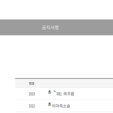
공지사항
번호
303
RE: 목주름
302
이마축소술