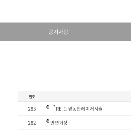
공지사항
번호
283
RE: 눈밑동안레이저시술
282
안면거상