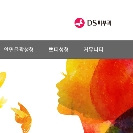
안면윤곽성형
쁘띠성형
커뮤니티